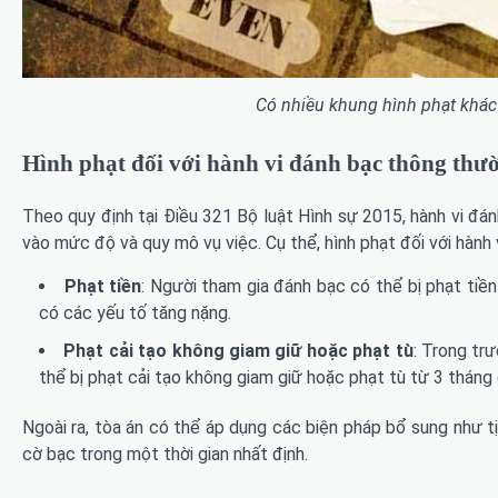
Có nhiều khung hình phạt khác
Hình phạt đối với hành vi đánh bạc thông thư
Theo quy định tại Điều 321 Bộ luật Hình sự 2015, hành vi đán
vào mức độ và quy mô vụ việc. Cụ thể, hình phạt đối với hàn
Phạt tiền
: Người tham gia đánh bạc có thể bị phạt tiề
có các yếu tố tăng nặng.
Phạt cải tạo không giam giữ hoặc phạt tù
: Trong tr
thể bị phạt cải tạo không giam giữ hoặc phạt tù từ 3 tháng
Ngoài ra, tòa án có thể áp dụng các biện pháp bổ sung như 
cờ bạc trong một thời gian nhất định.