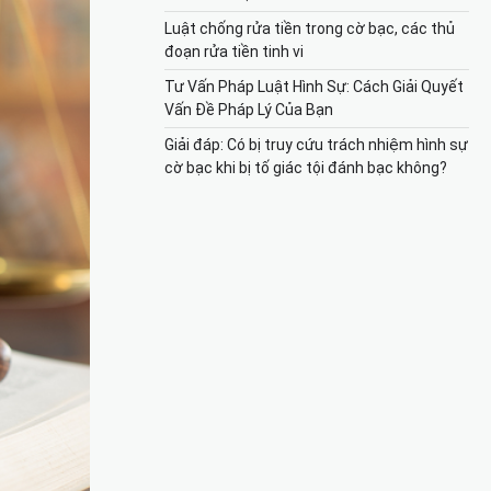
Luật chống rửa tiền trong cờ bạc, các thủ
đoạn rửa tiền tinh vi
Tư Vấn Pháp Luật Hình Sự: Cách Giải Quyết
Vấn Đề Pháp Lý Của Bạn
Giải đáp: Có bị truy cứu trách nhiệm hình sự
cờ bạc khi bị tố giác tội đánh bạc không?