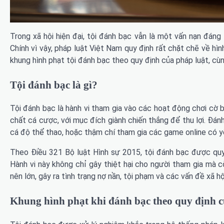
Trong xã hội hiện đại, tội đánh bạc vẫn là một vấn nạn đáng
Chính vì vậy, pháp luật Việt Nam quy định rất chặt chẽ về hình
khung hình phạt tội đánh bạc theo quy định của pháp luật, cùng
Tội đánh bạc là gì?
Tội đánh bạc là hành vi tham gia vào các hoạt động chơi cờ 
chất cá cược, với mục đích giành chiến thắng để thu lợi. Đánh 
cá độ thể thao, hoặc thậm chí tham gia các game online có y
Theo Điều 321 Bộ luật Hình sự 2015, tội đánh bạc được quy
Hành vi này không chỉ gây thiệt hại cho người tham gia mà cò
nên lớn, gây ra tình trạng nợ nần, tội phạm và các vấn đề xã hộ
Khung hình phạt khi đánh bạc theo quy định c