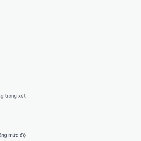
ng trong xét
 nặng mức độ