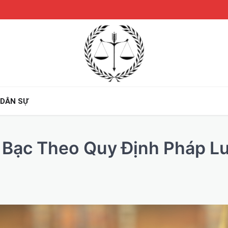
 DÂN SỰ
 Bạc Theo Quy Định Pháp L