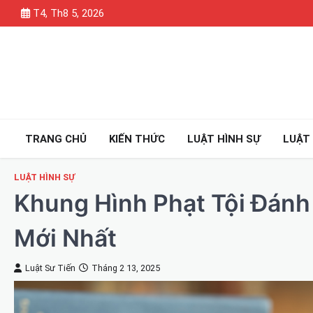
Skip
T4, Th8 5, 2026
to
content
TRANG CHỦ
KIẾN THỨC
LUẬT HÌNH SỰ
LUẬT
LUẬT HÌNH SỰ
Khung Hình Phạt Tội Đánh
Mới Nhất
Luật Sư Tiến
Tháng 2 13, 2025