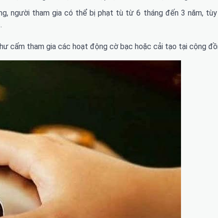
ng, người tham gia có thể bị phạt tù từ 6 tháng đến 3 năm, tùy
.
như cấm tham gia các hoạt động cờ bạc hoặc cải tạo tại cộng đồ