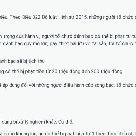
nhiều. Theo Điều 322 Bộ luật Hình sự 2015, những người tổ chức
 trọng của hành vi, người tổ chức đánh bạc có thể bị phạt tù 
đánh bạc quy mô lớn, gây thiệt hại lớn về tài sản, tội tổ chức
nh bạc sẽ bị tịch thu.
g có thể bị phạt tiền từ 20 triệu đồng đến 200 triệu đồng.
ể áp dụng đối với những người điều hành các sòng bạc, tổ chức 
cũng bị xử lý nghiêm khắc. Cụ thể:
á cược không lớn, họ có thể bị phạt tiền từ 1 triệu đồng đến 50 