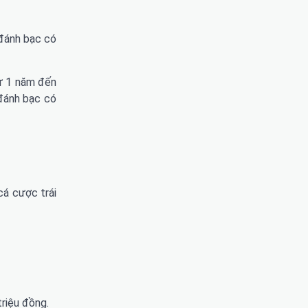
 đánh bạc có
từ 1 năm đến
 đánh bạc có
cá cược trái
triệu đồng.