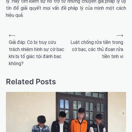
lý. Hãy tìm kiếm sự hỗ trợ từ những chuyên gia pháp lý uy
tín để giải quyết mọi vấn đề pháp lý của mình một cách
hiệu quả.
Điều
⟵
⟶
hướng
Giải đáp: Có bị truy cứu
Luật chống rửa tiền trong
trách nhiệm hình sự cờ bạc
cờ bạc, các thủ đoạn rửa
bài
khi bị tố giác tội đánh bạc
tiền tinh vi
viết
không?
Related Posts