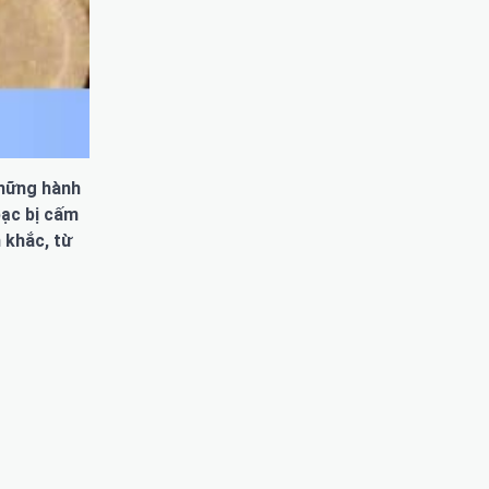
những hành
bạc bị cấm
 khắc, từ