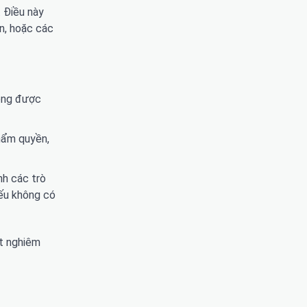
 Điều này
n, hoặc các
hông được
hẩm quyền,
nh các trò
Nếu không có
ất nghiêm