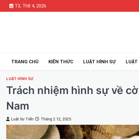
Skip
T3, Th8 4, 2026
to
content
TRANG CHỦ
KIẾN THỨC
LUẬT HÌNH SỰ
LUẬT
LUẬT HÌNH SỰ
Trách nhiệm hình sự về cờ 
Nam
Luật Sư Tiến
Tháng 2 12, 2025