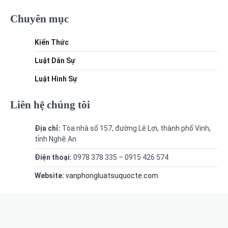
Chuyên mục
Kiến Thức
Luật Dân Sự
Luật Hình Sự
Liên hệ chúng tôi
Địa chỉ:
Tòa nhà số 157, đường Lê Lợi, thành phố Vinh,
tỉnh Nghệ An
Điện thoại:
0978 378 335 – 0915 426 574
Website:
vanphongluatsuquocte.com