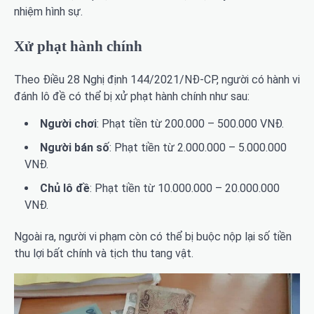
nhiệm hình sự.
Xử phạt hành chính
Theo Điều 28 Nghị định 144/2021/NĐ-CP, người có hành vi
đánh lô đề có thể bị xử phạt hành chính như sau:
Người chơi
: Phạt tiền từ 200.000 – 500.000 VNĐ.
Người bán số
: Phạt tiền từ 2.000.000 – 5.000.000
VNĐ.
Chủ lô đề
: Phạt tiền từ 10.000.000 – 20.000.000
VNĐ.
Ngoài ra, người vi phạm còn có thể bị buộc nộp lại số tiền
thu lợi bất chính và tịch thu tang vật.