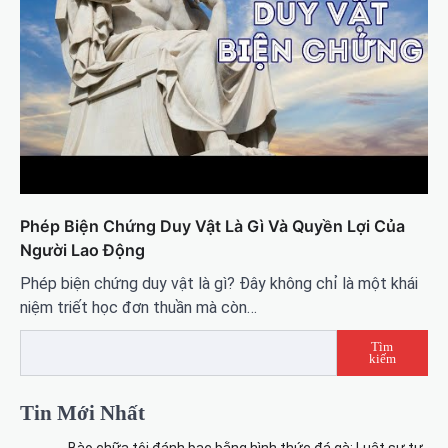
Phép Biện Chứng Duy Vật Là Gì Và Quyền Lợi Của
Người Lao Động
Phép biện chứng duy vật là gì? Đây không chỉ là một khái
niệm triết học đơn thuần mà còn…
Tìm
kiếm
Tin Mới Nhất
Bào chữa tội đánh bạc bằng hình thức đá gà: Luật sư tư