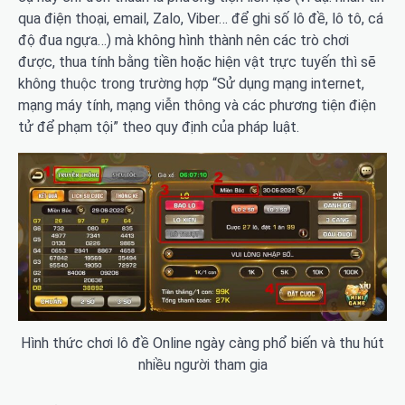
qua điện thoại, email, Zalo, Viber… để ghi số lô đề, lô tô, cá
độ đua ngựa…) mà không hình thành nên các trò chơi
được, thua tính bằng tiền hoặc hiện vật trực tuyến thì sẽ
không thuộc trong trường hợp “Sử dụng mạng internet,
mạng máy tính, mạng viễn thông và các phương tiện điện
tử để phạm tội” theo quy định của pháp luật.
Hình thức chơi lô đề Online ngày càng phổ biến và thu hút
nhiều người tham gia