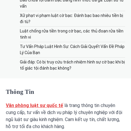
vấn
Xử phạt vi phạm luật cờ bạc: Đánh bạc bao nhiêu tiền bị
đi tù?
Luật chống rửa tiền trong cờ bạc, các thủ đoạn rửa tiền
tinh vi
Tư Vấn Pháp Luật Hình Sự: Cách Giải Quyết Vấn Đề Pháp
Lý Của Bạn
Giải đáp: Có bị truy cứu trách nhiệm hình sự cờ bạc khi bị
tố giác tội đánh bạc không?
Thông Tin
Văn phòng luật sư quốc tế
là trang thông tin chuyên
cung cấp, tư vấn về dịch vụ pháp lý chuyên nghiệp với đội
ngũ luật sư giàu kinh nghiệm. Cam kết uy tín, chất lượng,
hỗ trợ tối đa cho khách hàng.