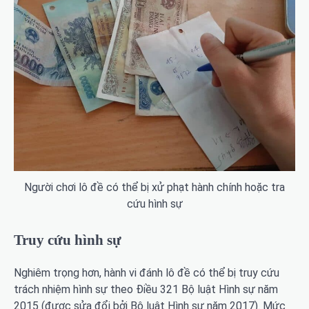
Người chơi lô đề có thể bị xử phạt hành chính hoặc tra
cứu hình sự
Truy cứu hình sự
Nghiêm trọng hơn, hành vi đánh lô đề có thể bị truy cứu
trách nhiệm hình sự theo Điều 321 Bộ luật Hình sự năm
2015 (được sửa đổi bởi Bộ luật Hình sự năm 2017). Mức