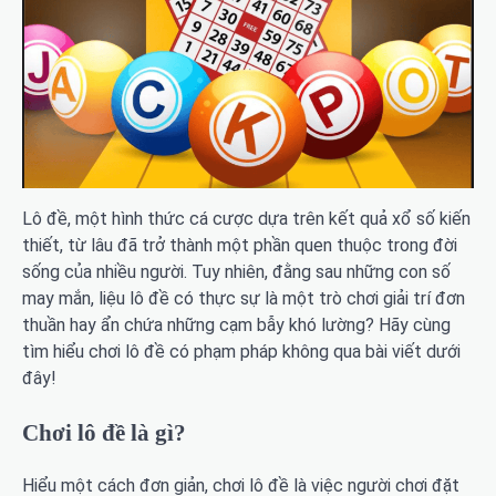
Lô đề, một hình thức cá cược dựa trên kết quả xổ số kiến
thiết, từ lâu đã trở thành một phần quen thuộc trong đời
sống của nhiều người. Tuy nhiên, đằng sau những con số
may mắn, liệu lô đề có thực sự là một trò chơi giải trí đơn
thuần hay ẩn chứa những cạm bẫy khó lường? Hãy cùng
tìm hiểu chơi lô đề có phạm pháp không qua bài viết dưới
đây!
Chơi lô đề là gì?
Hiểu một cách đơn giản, chơi lô đề là việc người chơi đặt