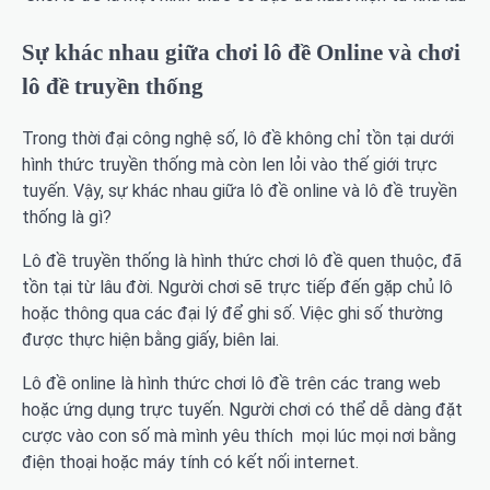
Sự khác nhau giữa chơi lô đề Online và chơi
lô đề truyền thống
Trong thời đại công nghệ số, lô đề không chỉ tồn tại dưới
hình thức truyền thống mà còn len lỏi vào thế giới trực
tuyến. Vậy, sự khác nhau giữa lô đề online và lô đề truyền
thống là gì?
Lô đề truyền thống là hình thức chơi lô đề quen thuộc, đã
tồn tại từ lâu đời. Người chơi sẽ trực tiếp đến gặp chủ lô
hoặc thông qua các đại lý để ghi số. Việc ghi số thường
được thực hiện bằng giấy, biên lai.
Lô đề online là hình thức chơi lô đề trên các trang web
hoặc ứng dụng trực tuyến. Người chơi có thể dễ dàng đặt
cược vào con số mà mình yêu thích mọi lúc mọi nơi bằng
điện thoại hoặc máy tính có kết nối internet.