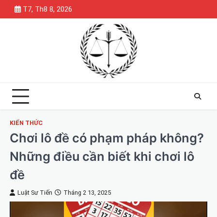
Skip
T7, Th8 8, 2026
to
content
KIẾN THỨC
Chơi lô đề có phạm pháp không?
Những điều cần biết khi chơi lô
đề
Luật Sư Tiến
Tháng 2 13, 2025