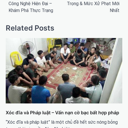
Công Nghệ Hiện Đại –
Trọng & Mức Xử Phạt Mới
viết
Khám Phá Thực Trạng
Nhất
Related Posts
Xóc đĩa và Pháp luật – Vấn nạn cờ bạc bất hợp pháp
“Xóc đĩa và pháp luật” là một chủ đề hết sức nóng bỏng