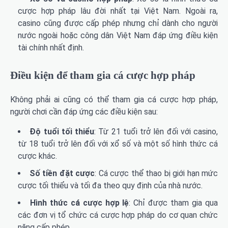
cược hợp pháp lâu đời nhất tại Việt Nam. Ngoài ra,
casino cũng được cấp phép nhưng chỉ dành cho người
nước ngoài hoặc công dân Việt Nam đáp ứng điều kiện
tài chính nhất định.
Điều kiện để tham gia cá cược hợp pháp
Không phải ai cũng có thể tham gia cá cược hợp pháp,
người chơi cần đáp ứng các điều kiện sau:
Độ tuổi tối thiểu
: Từ 21 tuổi trở lên đối với casino,
từ 18 tuổi trở lên đối với xổ số và một số hình thức cá
cược khác.
Số tiền đặt cược
: Cá cược thể thao bị giới hạn mức
cược tối thiểu và tối đa theo quy định của nhà nước.
Hình thức cá cược hợp lệ
: Chỉ được tham gia qua
các đơn vị tổ chức cá cược hợp pháp do cơ quan chức
năng cấp phép.