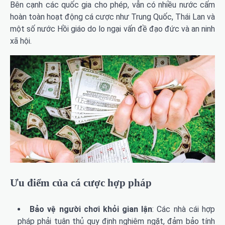
Bên cạnh các quốc gia cho phép, vẫn có nhiều nước cấm
hoàn toàn hoạt động cá cược như Trung Quốc, Thái Lan và
một số nước Hồi giáo do lo ngại vấn đề đạo đức và an ninh
xã hội.
Ưu điểm của cá cược hợp pháp
Bảo vệ người chơi khỏi gian lận
: Các nhà cái hợp
pháp phải tuân thủ quy định nghiêm ngặt, đảm bảo tính