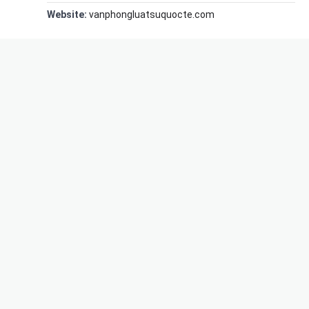
Website:
vanphongluatsuquocte.com